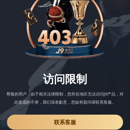
访问限制
尊敬的用户，由于相关法律限制，您所在地区无法访问J9产品，对
此造成的不便，我们深表歉意，您如有疑问请联系客服。
联系客服